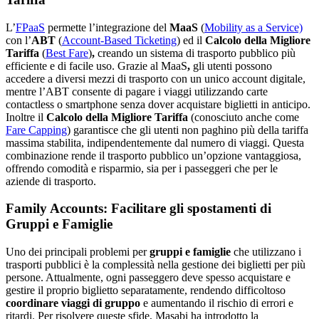
L’
FPaaS
permette l’integrazione del
MaaS
(
Mobility as a Service)
con l’
ABT
(
Account-Based Ticketing
) ed il
Calcolo della Migliore
Tariffa
(
Best Fare
)
,
creando un sistema di trasporto pubblico più
efficiente e di facile uso. Grazie al MaaS
,
gli utenti possono
accedere a diversi mezzi di trasporto con un unico account digitale,
mentre l’ABT consente di pagare i viaggi utilizzando carte
contactless o smartphone senza dover acquistare biglietti in anticipo.
Inoltre il
Calcolo della Migliore Tariffa
(conosciuto anche come
Fare Capping
) garantisce che gli utenti non paghino più della tariffa
massima stabilita, indipendentemente dal numero di viaggi. Questa
combinazione rende il trasporto pubblico un’opzione vantaggiosa,
offrendo comodità e risparmio, sia per i passeggeri che per le
aziende di trasporto​.
Family Accounts: Facilitare gli spostamenti di
Gruppi e Famiglie
Uno dei principali problemi per
gruppi e famiglie
che utilizzano i
trasporti pubblici è la complessità nella gestione dei biglietti per più
persone. Attualmente, ogni passeggero deve spesso acquistare e
gestire il proprio biglietto separatamente, rendendo difficoltoso
coordinare viaggi di gruppo
e aumentando il rischio di errori e
ritardi. Per risolvere queste sfide, Masabi ha introdotto la