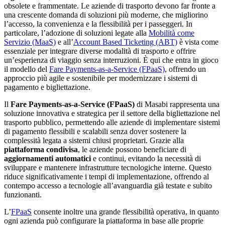
obsolete e frammentate. Le aziende di trasporto devono far fronte a
una crescente domanda di soluzioni più moderne, che migliorino
l’accesso, la convenienza e la flessibilità per i passeggeri. In
particolare, l’adozione di soluzioni legate alla
Mobilità come
Servizio (MaaS)
e all’
Account Based Ticketing (ABT)
è vista come
essenziale per integrare diverse modalità di trasporto e offrire
un’esperienza di viaggio senza interruzioni. È qui che entra in gioco
il modello del
Fare Payments-as-a-Service (FPaaS)
, offrendo un
approccio più agile e sostenibile per modernizzare i sistemi di
pagamento e bigliettazione.
Il
Fare Payments-as-a-Service (FPaaS)
di Masabi rappresenta una
soluzione innovativa e strategica per il settore della bigliettazione nel
trasporto pubblico, permettendo alle aziende di implementare sistemi
di pagamento flessibili e scalabili senza dover sostenere la
complessità legata a sistemi chiusi proprietari. Grazie alla
piattaforma condivisa
, le aziende possono beneficiare di
aggiornamenti automatici
e continui, evitando la necessità di
sviluppare e mantenere infrastrutture tecnologiche interne. Questo
riduce significativamente i tempi di implementazione, offrendo al
contempo accesso a tecnologie all’avanguardia già testate e subito
funzionanti.
L’
FPaaS
consente inoltre una grande flessibilità operativa, in quanto
ogni azienda può configurare la piattaforma in base alle proprie