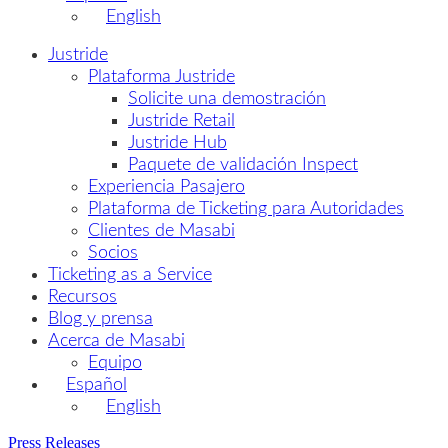
English
Justride
Plataforma Justride
Solicite una demostración
Justride Retail
Justride Hub
Paquete de validación Inspect
Experiencia Pasajero
Plataforma de Ticketing para Autoridades
Clientes de Masabi
Socios
Ticketing as a Service
Recursos
Blog y prensa
Acerca de Masabi
Equipo
Español
English
Press Releases