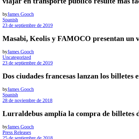
viajar en transporte público resulte más fá
by
James Gooch
Spanish
23 de septiembre de 2019
Masabi, Keolis y FAMOCO presentan un val
by
James Gooch
Uncategorized
23 de septiembre de 2019
Dos ciudades francesas lanzan los billetes
by
James Gooch
Spanish
28 de noviembre de 2018
Lurraldebus amplía la compra de billetes d
by
James Gooch
Press Releases
25 de septiembre de 2018