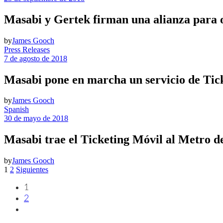
Masabi y Gertek firman una alianza para o
by
James Gooch
Press Releases
7 de agosto de 2018
Masabi pone en marcha un servicio de Tic
by
James Gooch
Spanish
30 de mayo de 2018
Masabi trae el Ticketing Móvil al Metro d
by
James Gooch
Posts
1
2
Siguientes
pagination
1
2