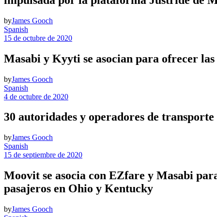
by
James Gooch
Spanish
15 de octubre de 2020
Masabi y Kyyti se asocian para ofrecer las
by
James Gooch
Spanish
4 de octubre de 2020
30 autoridades y operadores de transporte
by
James Gooch
Spanish
15 de septiembre de 2020
Moovit se asocia con EZfare y Masabi para h
pasajeros en Ohio y Kentucky
by
James Gooch