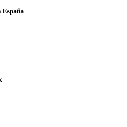
n España
k