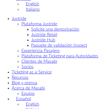
English
Italiano
Justride
Plataforma Justride
Solicite una demostración
Justride Retail
Justride Hub
Paquete de validación Inspect
Experiencia Pasajero
Plataforma de Ticketing para Autoridades
Clientes de Masabi
Socios
Ticketing as a Service
Recursos
Blog y prensa
Acerca de Masabi
Equipo
Español
English