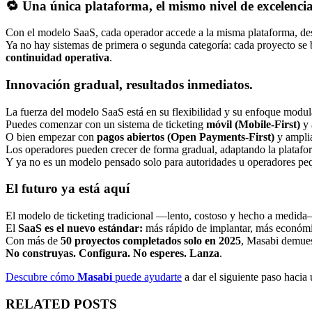
🔁 Una única plataforma, el mismo nivel de excelenci
Con el modelo SaaS, cada operador accede a la misma plataforma, desar
Ya no hay sistemas de primera o segunda categoría: cada proyecto se 
continuidad operativa
.
Innovación gradual, resultados inmediatos.
La fuerza del modelo SaaS está en su flexibilidad y su enfoque modul
Puedes comenzar con un sistema de ticketing
móvil (Mobile-First)
y 
O bien empezar con
pagos abiertos (Open Payments-First)
y amplia
Los operadores pueden crecer de forma gradual, adaptando la platafo
Y ya no es un modelo pensado solo para autoridades u operadores 
El futuro ya está aquí
El modelo de ticketing tradicional —lento, costoso y hecho a medida
El
SaaS es el nuevo estándar:
más rápido de implantar, más económ
Con más de
50 proyectos completados solo en 2025
, Masabi demuest
No construyas. Configura. No esperes. Lanza
.
Descubre cómo
Masabi
puede ayudarte
a dar el siguiente paso hacia 
RELATED POSTS